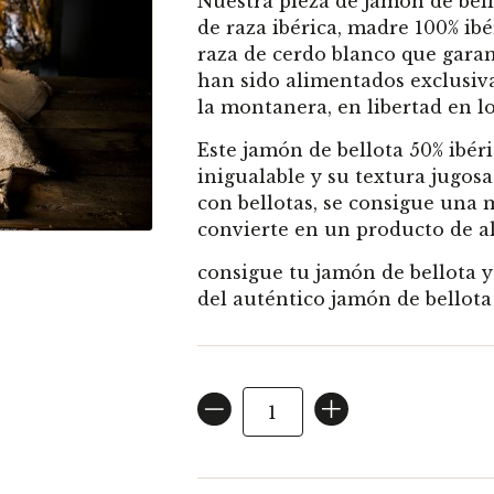
Nuestra
pieza
de jamón de bel
de
raza ibérica
, madre 100% ib
raza de
cerdo blanco
que garan
han sido alimentados exclusi
la
montanera
, en libertad en 
Este
jamón de bellota 50% ibér
inigualable y su textura jugosa
con
bellotas
, se consigue una m
convierte en un producto de al
consigue tu
jamón de bellota
y
del auténtico
jamón de bellot