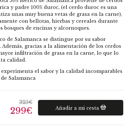
lota 50% ibérico de Salamanca
proviene de
cerdos
érica y padre 100%
duroc
, (el
cerdo
duroc
es una
tiza unas muy buena vetas de grasa en la carne),
vamente con
bellotas
, hierbas y cereales durante
los bosques de encinas y alcornoques.
ico de Salamanca
se distingue por su sabor
. Además, gracias a la alimentación de los
cerdos
ayor infiltración de grasa en la carne, lo que lo
ta calidad.
 experimenta el sabor y la calidad incomparables
a de Salamanca
325€
Añadir a mi cesta
299€